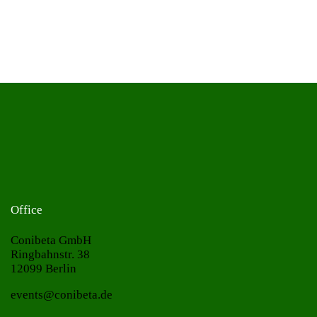
Office
Conibeta GmbH
Ringbahnstr. 38
12099 Berlin
events@conibeta.de